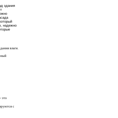
д здания 
т 
ожно 
сада 
оторый 
, надежно 
торые 
дания влаги.
рный
- это
ируются с