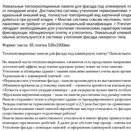
Уникальные теплоизоляционные панели для фасада под клинкерную пли
от попадания влаги. Достоинства системы утепления термопанелями: 
идеальный внешний вид, полностью повторяющий вид кирпичной кладки
добиться при ручной кладке. • Монтаж системы совсем несложен, поэт
панелями не требуют от рабочих специальной квалификации. • Утепли
обладает необходимыми для утепления техническими характеристиками
фиксирующих облицовочную плитку и утеплитель. Уникальный клеевой 
обычно используются в системах утепления фасада «мокрого» типа.
Формат листа: 65 плитка 530х1000мм
Теплоизоляционные панели для фасада под клинкерную плитку! Панели выпол
На лицевой части теплоизоляционных элементов есть продольные направля
эстетический эффект, ведь плитка идеально ровно лежит на этих панелях.
Утепление и облицовка здания с такими панелями занимает очень мало време
Термопанели с клинкерной плиткой - это:
•Первоклассное утепление фасада - панели производятся из высококачествен
•Минимум времени на установку панелей – элементы крепятся на клеевом ра
•Легкость и простота укладки клинкера – для укладки не нужно иметь особу
•Идеальная кирпичная кладка – пазы на панели рассчитаны под размер плитки
Панели сохраняют тепло и уберегают здание от преждевременного разрушения
Укладка плитки на термопанели происходит в 2,5 раза быстрее по сравнению 
При использование таких панелей европейские мастера отказались от фасадн
существенно упрощает отделочные работы!
Панели выполнены из качественного утеплителя и имеют форму прямоугольны
помощью тарельчатых дюбелей. А далее дело обстоит еще проще - плитка к
Утепление фасада с помощью панелей и оформление клинкерной плиткой позв