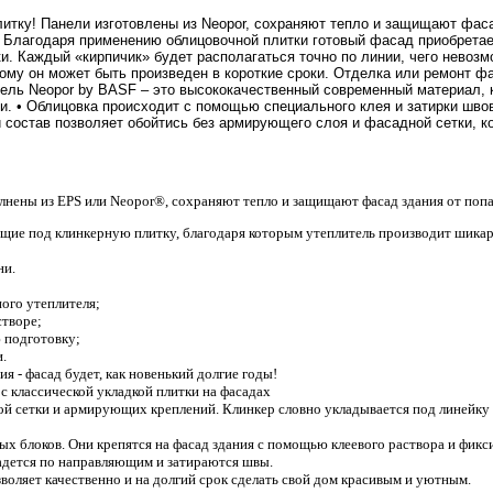
тку! Панели изготовлены из Neopor, сохраняют тепло и защищают фаса
• Благодаря применению облицовочной плитки готовый фасад приобретае
. Каждый «кирпичик» будет располагаться точно по линии, чего невозм
ому он может быть произведен в короткие сроки. Отделка или ремонт фа
тель Neopor by BASF – это высококачественный современный материал, к
. • Облицовка происходит с помощью специального клея и затирки швов
состав позволяет обойтись без армирующего слоя и фасадной сетки, ко
нены из EPS или Neopor®, сохраняют тепло и защищают фасад здания от попа
ющие под клинкерную плитку, благодаря которым утеплитель производит шика
ни.
ного утеплителя;
створе;
ю подготовку;
.
 - фасад будет, как новенький долгие годы!
с классической укладкой плитки на фасадах
ой сетки и армирующих креплений. Клинкер словно укладывается под линейку 
х блоков. Они крепятся на фасад здания с помощью клеевого раствора и фикс
ладется по направляющим и затираются швы.
оляет качественно и на долгий срок сделать свой дом красивым и уютным.