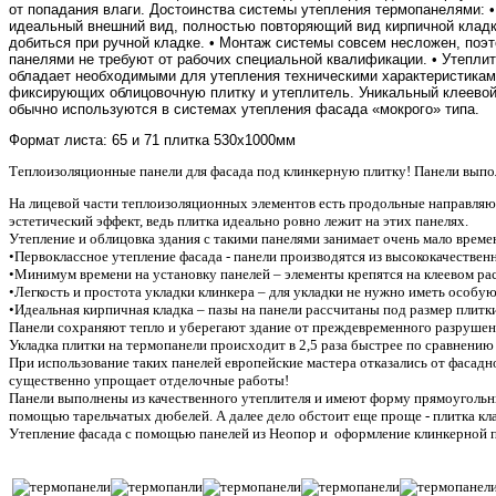
от попадания влаги. Достоинства системы утепления термопанелями: 
идеальный внешний вид, полностью повторяющий вид кирпичной кладки
добиться при ручной кладке. • Монтаж системы совсем несложен, поэт
панелями не требуют от рабочих специальной квалификации. • Утепли
обладает необходимыми для утепления техническими характеристиками
фиксирующих облицовочную плитку и утеплитель. Уникальный клеевой 
обычно используются в системах утепления фасада «мокрого» типа.
Формат листа: 65 и 71 плитка 530х1000мм
Теплоизоляционные панели для фасада под клинкерную плитку! Панели выпол
На лицевой части теплоизоляционных элементов есть продольные направля
эстетический эффект, ведь плитка идеально ровно лежит на этих панелях.
Утепление и облицовка здания с такими панелями занимает очень мало време
•Первоклассное утепление фасада - панели производятся из высококачествен
•Минимум времени на установку панелей – элементы крепятся на клеевом ра
•Легкость и простота укладки клинкера – для укладки не нужно иметь особу
•Идеальная кирпичная кладка – пазы на панели рассчитаны под размер плитки
Панели сохраняют тепло и уберегают здание от преждевременного разрушения
Укладка плитки на термопанели происходит в 2,5 раза быстрее по сравнению 
При использование таких панелей европейские мастера отказались от фасадн
существенно упрощает отделочные работы!
Панели выполнены из качественного утеплителя и имеют форму прямоугольны
помощью тарельчатых дюбелей. А далее дело обстоит еще проще - плитка к
Утепление фасада с помощью панелей из Неопор и оформление клинкерной пл