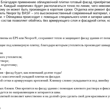
• Благодаря применению облицовочной плитки готовый фасад приобретае
. Каждый «кирпичик» будет располагаться точно по линии, чего невозм
ому он может быть произведен в короткие сроки. Отделка или ремонт фа
тель Neopor by BASF – это высококачественный современный материал, к
. • Облицовка происходит с помощью специального клея и затирки швов
состав позволяет обойтись без армирующего слоя и фасадной сетки, ко
нены из EPS или Neopor®, сохраняют тепло и защищают фасад здания от попа
ющие под клинкерную плитку, благодаря которым утеплитель производит шика
ни.
ного утеплителя;
створе;
ю подготовку;
.
 - фасад будет, как новенький долгие годы!
с классической укладкой плитки на фасадах
ой сетки и армирующих креплений. Клинкер словно укладывается под линейку 
х блоков. Они крепятся на фасад здания с помощью клеевого раствора и фикс
ладется по направляющим и затираются швы.
иткой позволяет качественно и на долгий срок сделать свой дом красивым и