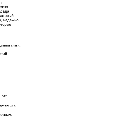
т 
ожно 
сада 
оторый 
, надежно 
торые 
дания влаги.
рный
- это
ируются с
 уютным.