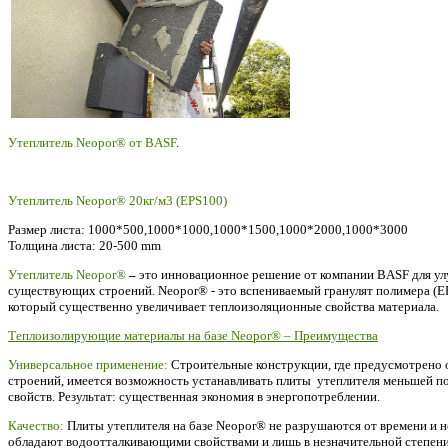
Утеплитель Neopor® от BASF
.
Утеплитель Neopor® 20кг/м3 (EPS100)
Размер листа: 1000*500,1000*1000,1000*1500,1000*2000,1000*3000
Толщина листа: 20-500 mm
Утеплитель Neopor®
–
это инновационное решение от компании BASF для ул
существующих строений. Neopor® - это вспениваемый гранулят полимера (EPS
который существенно увеличивает теплоизоляционные свойства материала.
Теплоизолирующие материалы на базе Neopor® – Преимущества
Универсальное применение:
Строительные конструкции, где предусмотрено 
строений, имеется возможность устанавливать плиты утеплителя меньшей 
свойств. Результат: существенная экономия в энергопотреблении.
Качество:
Плиты утеплителя на базе Neopor® не разрушаются от времени и не
обладают водоотталкивающими свойствами и лишь в незначительной степени 