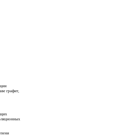
кции
аве графит,
ющих
золяционных
епени