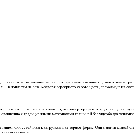
учшения качества теплоизоляции при строительстве новых домов и реконстру
). Пенопласты на базе Neopor® серебристо-серого цвета, поскольку в их сост
ограничение по толщине утеплителя, например, при реконструкции существу
по сравнению с традиционными материалами толщиной без ущерба для теплои
 гниют, они устойчивы к нагрузкам и не теряют форму. Они в значительной ст
впитывает влагу.