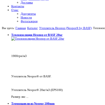
Доставка
Контакты
О нас
Документы
Новости
Фотогалерея
Вы здесь:
Главная
Каталог
Утеплитель Неопор (Neopor® by BASF)
Теплоизо
Теплоизоляция Неопор от BASF 20кг
1900грн/м3
Утеплитель Neopor® от BASF.
Утеплитель Neopor® 20кг/м3 (EPS100)
Размер лис ...
Термопанели из Neopor 100mm