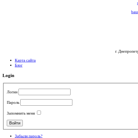
bau
г. Днепропет
Карта сайта
Блог
Login
Логин
Пароль
Запомнить меня
Забыли пароль?