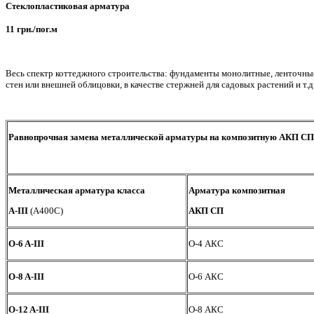
Стеклопластиковая арматура
11 грн.
/пог.м
Весь спектр коттеджного строительства: фундаменты монолитные, ленточные
стен или внешней облицовки, в качестве стержней для садовых растений и т.д
Равнопрочная замена металлической арматуры на композитную АКП СП
Металлическая арматура класса
Арматура композитная
А-III
(А400С)
АКП СП
O-6 A-III
O-4 АКС
O-8 A-III
O-6 АКС
O-12 A-III
O-8 АКС