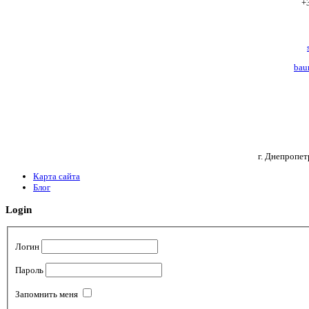
+
bau
г. Днепропет
Карта сайта
Блог
Login
Логин
Пароль
Запомнить меня