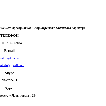
це нашего предприятия Вы приобретете надежного партнера!
ТЕЛЕФОН
380 67 562 69 84
E-mail
stairon@ukr.net
mit.dp@gmail.com
Skype
traktor731
Адрес
ровск, ул.Черниговская, 234