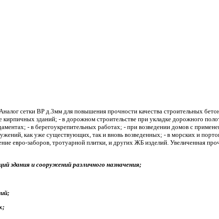
. Аналог сетки ВР д.3мм для повышения прочности качества строительных бет
ке кирпичных зданий; - в дорожном строительстве при укладке дорожного поло
аментах; - в берегоукрепительных работах; - при возведении домов с примен
ужений, как уже существующих, так и вновь возведенных; - в морских и порт
ение евро-заборов, тротуарной плитки, и других ЖБ изделий. Увеличенная про
й здания и сооружений различного назначения;
ий;
х;