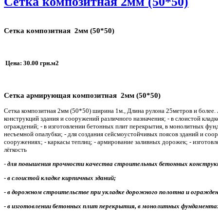
Сетка композитная 2мм (50*50)
Сетка композитная 2мм (50*50)
Цена: 30
.00 грн.
м2
Сетка армирующая композитная 2мм (50*50)
Сетка композитная 2мм (50*50) ширина 1м., Длина рулона 25метров и более
конструкций здания и сооружений различного назначения; - в слоистой клад
ограждений; - в изготовлении бетонных плит перекрытия, в монолитных фунд
несъемной опалубки; - для создания сейсмоустойчивых поясов зданий и соор
сооружениях; - каркасы теплиц; - армирование заливных дорожек; - изготовл
лёгкость
-
для повышения прочности качества строительных бетонных конструкци
-
в слоистой кладке кирпичных зданий;
-
в дорожном строительстве при укладке дорожного полотна и огражден
-
в изготовлении бетонных плит перекрытия, в монолитных фундамента