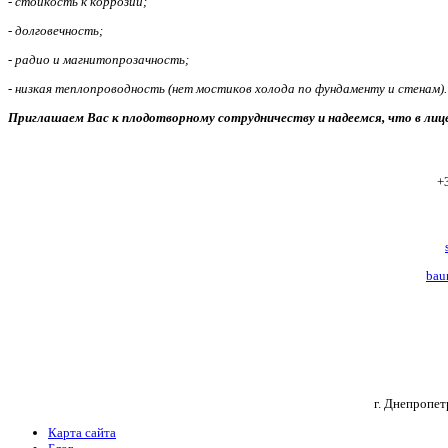
-
стойкость к коррозии;
-
долговечность;
-
радио и магнитопрозачность;
-
низкая теплопроводность (нет мостиков холода по фундаменту и стенам).
Приглашаем Вас к плодотворному сотрудничеству и надеемся, что в ли
+
bau
г. Днепропет
Карта сайта