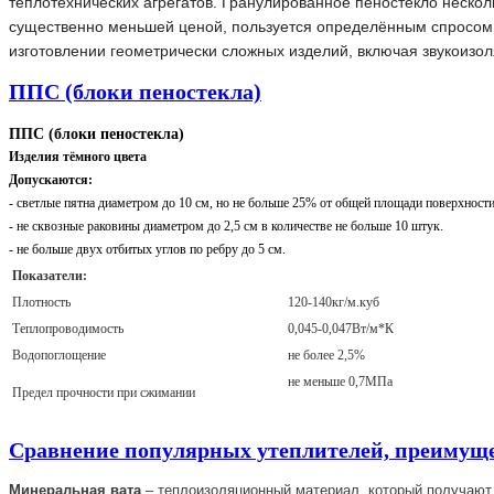
теплотехнических агрегатов. Гранулированное пеностекло нескол
существенно меньшей ценой, пользуется определённым спросом 
изготовлении геометрически сложных изделий, включая звукоизо
ППС (блоки пеностекла)
ППС (блоки пеностекла)
Изделия тёмного цвета
Допускаются:
- светлые пятна диаметром до 10 см, но не больше 25% от общей площади поверхности
- не сквозные раковины диаметром до 2,5 см в количестве не больше 10 штук.
- не больше двух отбитых углов по ребру до 5 см.
Показатели:
Плотность
120-140кг/м.куб
Теплопроводимость
0,045-0,047Вт/м*К
Водопоглощение
не более 2,5%
не меньше 0,7МПа
Предел прочности при сжимании
Сравнение популярных утеплителей, преимуще
Минеральная вата
– теплоизоляционный материал, который получают 