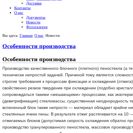
Доставка
Контакты
О нас
Документы
Новости
Фотогалерея
Вы здесь:
Главная
О нас
Новости
Особенности производства
Особенности производства
Производство качественного блочного (плитного) пеностекла (а 
технически непростой задачей. Причиной тому является сложнос
строгие требования к процессам фиксации и охлаждения (отжига) 
свойственно резкое твердение при охлаждении (подобно кристал
сопровождаться такими «мешающими» процессами, как экзотерми
(девитрификация) стекломассы, существенная неоднородность те
вспененный блок также непросто — материал обладает крайне ни
стеклянных ячеек пены. В результате отжиг растягивается на 10
отжигаемых блоков (допустимая скорость охлаждения обратно п
производство гранулированного пеностекла, массовое производст