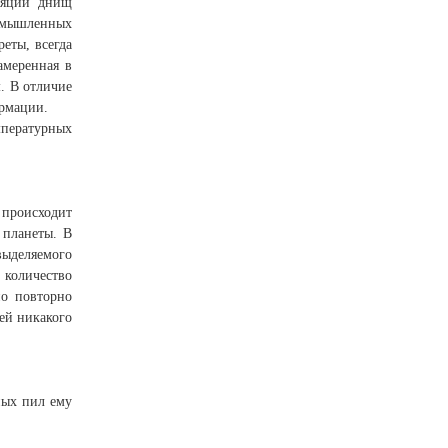
оляции днищ
ромышленных
еты, всегда
амеренная в
. В отличие
ормации.
емпературных
 происходит
 планеты. В
выделяемого
 количество
но повторно
ей никакого
ных пил ему