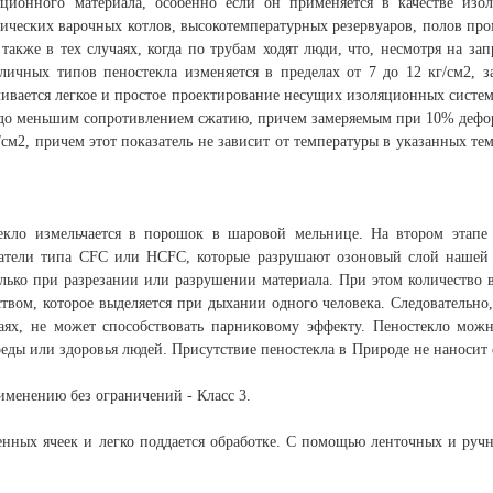
яционного материала, особенно если он применяется в качестве из
нических варочных котлов, высокотемпературных резервуаров, полов п
акже в тех случаях, когда по трубам ходят люди, что, несмотря на запр
личных типов пеностекла изменяется в пределах от 7 до 12 кг/см2, з
ивается легкое и простое проектирование несущих изоляционных систем
аздо меньшим сопротивлением сжатию, причем замеряемым при 10% деф
г/см2, причем этот показатель не зависит от температуры в указанных т
текло измельчается в порошок в шаровой мельнице. На втором этапе
ватели типа CFC или HCFC, которые разрушают озоновый слой нашей
олько при разрезании или разрушении материала. При этом количество 
твом, которое выделяется при дыхании одного человека. Следовательно,
чаях, не может способствовать парниковому эффекту. Пеностекло мож
еды или здоровья людей. Присутствие пеностекла в Природе не наносит 
именению без ограничений - Класс 3.
тенных ячеек и легко поддается обработке. С помощью ленточных и руч