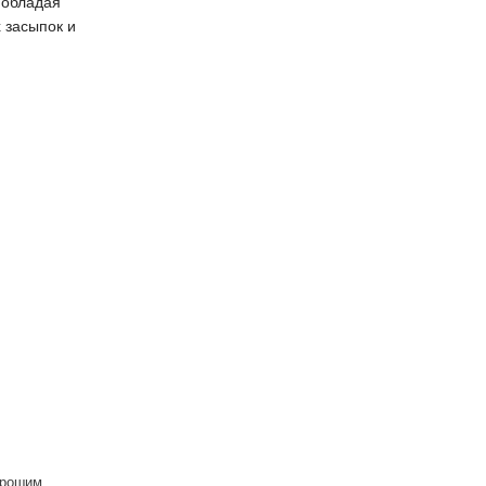
 обладая
 засыпок и
орошим