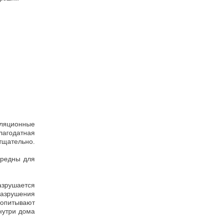
золяционные
лагодатная
тщательно.
вредны для
азрушается
разрушения
ропитывают
нутри дома