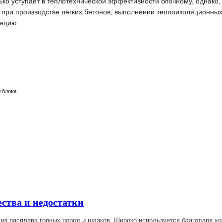
ько уступает в теплотехнической эффективности блочному, однако,
при производстве лёгких бетонов, выполнении теплоизоляционных
ляцию
 блока.
ства и недостатки
из расплава горных пород и шлаков. Широко используется благодаря х