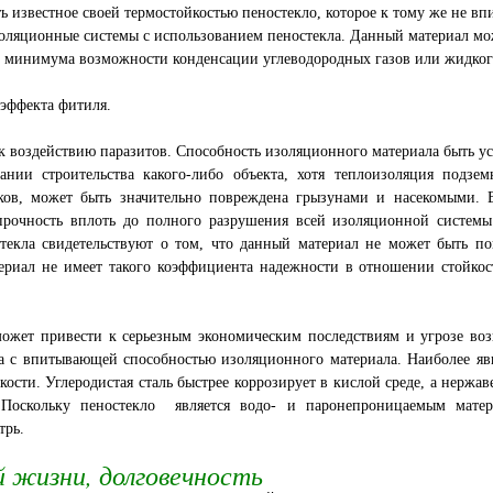
 известное своей термостойкостью пеностекло, которое к тому же не вп
оляционные системы с использованием пеностекла. Данный материал мо
до минимума возможности конденсации углеводородных газов или жидко
 эффекта фитиля.
к воздействию паразитов. Способность изоляционного материала быть у
ании строительства какого-либо объекта, хотя теплоизоляция подзе
ков, может быть значительно повреждена грызунами и насекомыми. В
прочность вплоть до полного разрушения всей изоляционной системы
текла свидетельствуют о том, что данный материал не может быть п
риал не имеет такого коэффициента надежности в отношении стойкос
может привести к серьезным экономическим последствиям и угрозе во
на с впитывающей способностью изоляционного материала. Наиболее яв
ости. Углеродистая сталь быстрее коррозирует в кислой среде, а нержа
 Поскольку пеностекло является водо- и паронепроницаемым матер
трь.
й жизни, долговечность