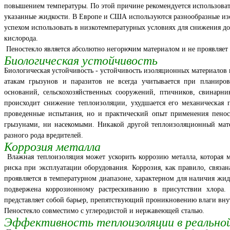
повышением температуры. По этой причине рекомендуется использовать
указанные жидкости. В Европе и США используются разнообразные из
успехом использовать в низкотемпературных условиях для снижения 
кислорода.
Пеностекло является абсолютно негорючим материалом и не проявляет
Биологическая устойчивость
Биологическая устойчивость - устойчивость изоляционных материалов 
атакам грызунов и паразитов не всегда учитывается при планиров
оснований, сельскохозяйственных сооружений, птичников, свинарни
происходит снижение теплоизоляции, ухудшается его механическая 
проведенные испытания, но и практический опыт применения пенос
грызунами, ни насекомыми. Никакой другой теплоизоляционный мате
разного рода вредителей.
Коррозия металла
Влажная теплоизоляция может ускорить коррозию металла, которая 
риска при эксплуатации оборудования. Коррозия, как правило, связа
проявляется в температурном диапазоне, характерном для наличия жидк
подвержена коррозионному растрескиванию в присутствии хлора.
представляет собой барьер, препятствующий проникновению влаги вну
Пеностекло совместимо с углеродистой и нержавеющей сталью.
Эффективность теплоизоляции в реально