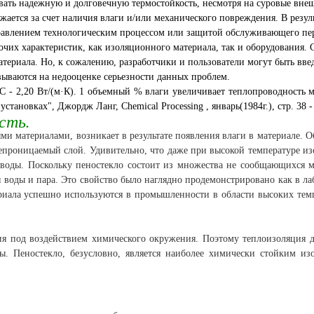
вать надежную и долговечную термостойкость, несмотря на суровые вне
ается за счет наличия влаги и/или механического повреждения. В резул
равлением технологическим процессом или защитой обслуживающего пер
очих характеристик, как изоляционного материала, так и оборудования. 
риала. Но, к сожалению, разработчики и пользователи могут быть вве
ываются на недооценке серьезности данных проблем.
°С - 2,20 Вт/(м·К). 1 объемный % влаги увеличивает теплопроводность м
новках", Джордж Ланг, Chemical Processing , январь(1984г.), стр. 38 - 
сть.
ми материалами, возникает в результате появления влаги в материале. 
епроницаемый слой. Удивительно, что даже при высокой температуре и
 воды. Поскольку пеностекло состоит из множества не сообщающихся 
 воды и пара. Это свойство было наглядно продемонстрировано как в ла
ериала успешно используются в промышленности в области высоких тем
ия под воздействием химического окружения. Поэтому теплоизоляция 
. Пеностекло, безусловно, является наиболее химически стойким и