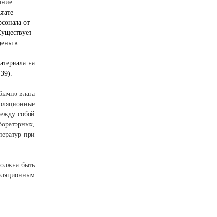
шние
ьтате
сонала от
Существует
дены в
атериала на
39).
Обычно влага
золяционные
между собой
бораторных,
ператур при
должна быть
золяционным