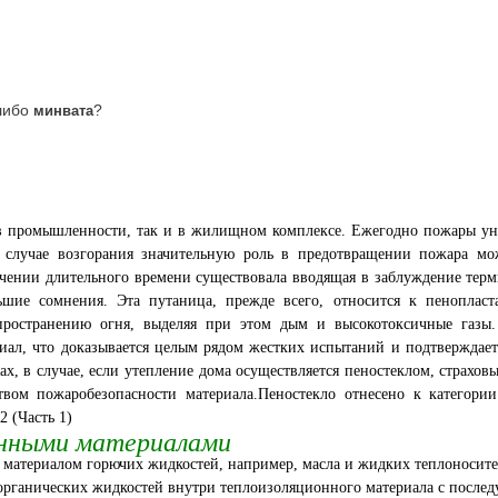
либо
?
минвата
 в промышленности, так и в жилищном комплексе. Ежегодно пожары ун
случае возгорания значительную роль в предотвращении пожара мож
ечении длительного времени существовала вводящая в заблуждение терм
ьшие сомнения. Эта путаница, прежде всего, относится к пенопласт
спространению огня, выделяя при этом дым и высокотоксичные газы
риал, что доказывается целым рядом жестких испытаний и подтверждае
х, в случае, если утепление дома осуществляется пеностеклом, страхов
ством пожаробезопасности материала.Пеностекло отнесено к категори
 (Часть 1)
ионными материалами
 материалом горючих жидкостей, например, масла и жидких теплоносите
 органических жидкостей внутри теплоизоляционного материала с посл