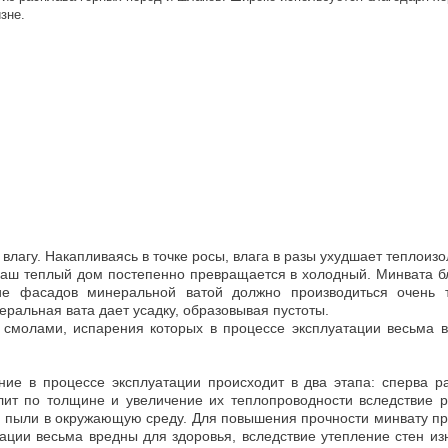
зне.
 влагу. Накапливаясь в точке росы, влага в разы ухудшает теплои
 ваш теплый дом постепенно превращается в холодный. Минвата б
ие фасадов минеральной ватой должно производиться очень 
еральная вата дает усадку, образовывая пустоты.
смолами, испарения которых в процессе эксплуатации весьма 
ие в процессе эксплуатации происходит в два этапа: сперва р
лит по толщине и увеличение их теплопроводности вследствие 
й пыли в окружающую среду. Для повышения прочности минвату п
ции весьма вредны для здоровья, вследствие утепление стен из