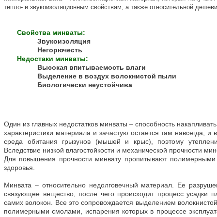
тепло- и звукоизоляционным свойствам, а также относительной дешеви
Свойства минваты:
Звукоизоляция
Негорючесть
Недостаки минваты:
Высокая впитываемость влаги
Выделение в воздух волокнистой пыли
Биологически неустойчива
Один из главных недостатков минваты – способность накапливать
характеристики материала и зачастую остается там навсегда, и
среда обитания грызунов (мышей и крыс), поэтому утеплен
Вследствие низкой влагостойкости и механической прочности мин
Для повышения прочности минвату пропитывают полимерными 
здоровья.
Минвата – относительно недолговечный материал. Ее разрушен
связующее вещество, после чего происходит процесс усадки п
самих волокон. Все это сопровождается выделением волокнисто
полимерными смолами, испарения которых в процессе эксплуата