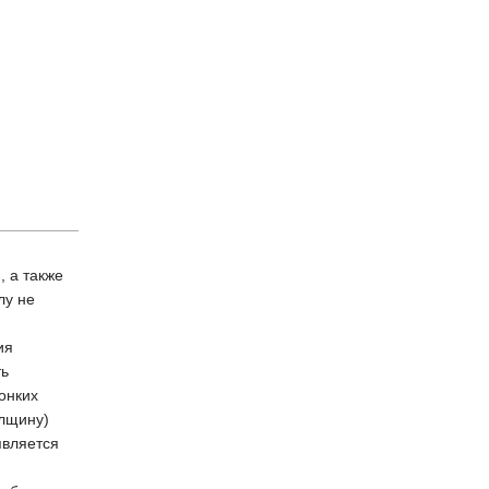
, а также
лу не
ия
ть
онких
олщину)
является