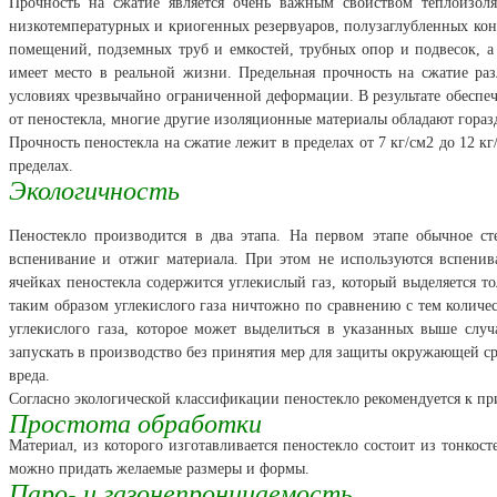
Прочность на сжатие является очень важным свойством теплоизол
низкотемпературных и криогенных резервуаров, полузаглубленных ко
помещений, подземных труб и емкостей, трубных опор и подвесок, а т
имеет место в реальной жизни. Предельная прочность на сжатие раз
условиях чрезвычайно ограниченной деформации. В результате обеспеч
от пеностекла, многие другие изоляционные материалы обладают гор
Прочность пеностекла на сжатие лежит в пределах от 7 кг/см2 до 12 к
пределах.
Экологичность
Пеностекло производится в два этапа. На первом этапе обычное с
вспенивание и отжиг материала. При этом не используются вспени
ячейках пеностекла содержится углекислый газ, который выделяется т
таким образом углекислого газа ничтожно по сравнению с тем количес
углекислого газа, которое может выделиться в указанных выше слу
запускать в производство без принятия мер для защиты окружающей ср
вреда.
Согласно экологической классификации пеностекло рекомендуется к пр
Простота обработки
Материал, из которого изготавливается пеностекло состоит из тонкос
можно придать желаемые размеры и формы.
Паро- и газонепроницаемость