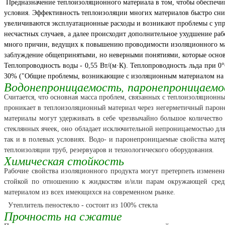
Предназначение теплоизоляционного материала в том, чтобы обеспечи
условия. Эффективность теплоизоляции многих материалов быстро сниж
увеличиваются эксплуатационные расходы и возникают проблемы с уп
несчастных случаев, а далее происходит дополнительное ухудшение раб
много причин, ведущих к повышению проводимости изоляционного мате
заблуждение общепринятыми, но неверными понятиями, которые основ
Теплопроводность воды - 0,55 Вт/(м·К). Теплопроводность льда при 0
30% ("Общие проблемы, возникающие с изоляционным материалом на уста
Водонепроницаемость, паронепроницаемо
Считается, что основная масса проблем, связанных с теплоизоляционны
проникает в теплоизоляционный материал через негерметичный парон
материалы могут удерживать в себе чрезвычайно большое количество
стеклянных ячеек, оно обладает исключительной непроницаемостью для
так и в полевых условиях. Водо- и паронепроницаемые свойства мат
теплоизоляции труб, резервуаров и технологического оборудования.
Химическая стойкость
Рабочие свойства изоляционного продукта могут претерпеть изменен
стойкой по отношению к жидкостям и/или парам окружающей среды
материалом из всех имеющихся на современном рынке.
Утеплитель пеностекло - состоит из 100% стекла
Прочность на сжатие