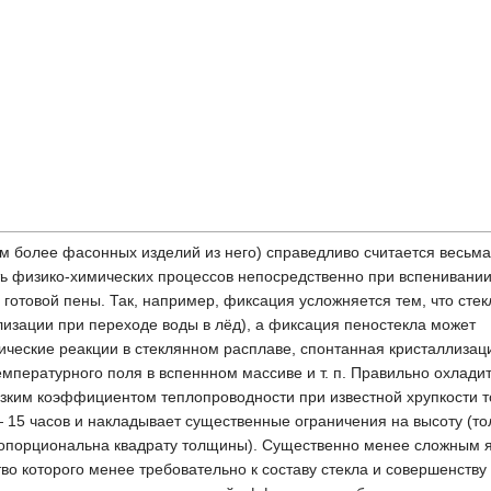
тем более фасонных изделий из него) справедливо считается весьма
ть физико-химических процессов непосредственно при вспенивании
готовой пены. Так, например, фиксация усложняется тем, что стек
лизации при переходе воды в лёд), а фиксация пеностекла может
ческие реакции в стеклянном расплаве, спонтанная кристаллизац
мпературного поля в вспеннном массиве и т. п. Правильно охлади
зким коэффициентом теплопроводности при известной хрупкости т
 — 15 часов и накладывает существенные ограничения на высоту (т
ропорциональна квадрату толщины). Существенно менее сложным 
во которого менее требовательно к составу стекла и совершенству