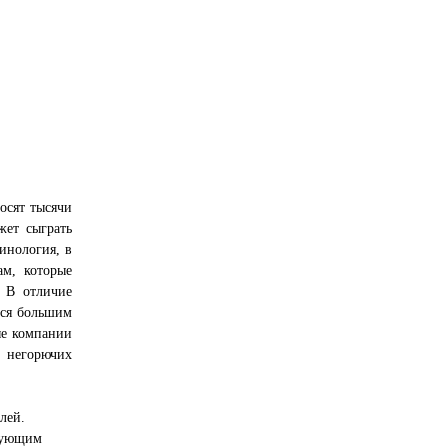
осят тысячи
ет сыграть
инология, в
ам, которые
. В отличие
тся большим
ые компании
и негорючих
лей.
едующим