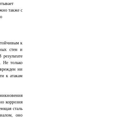
итывает
жно также с
го
стойчивым к
мных стен и
 результате
. Не только
оврежден ни
ти к атакам
зникновения
но коррозия
веющая сталь
иалом, оно