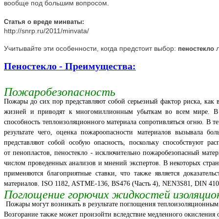
вообще под большим вопросом.
Статья о вреде минваты:
http://snrp.ru/2011/minvata/
Учитывайте эти особенности, когда предстоит выбор:
пеностекло
Пеностекло - Преимущества:
Пожаробезопасность
Пожары до сих пор представляют собой серьезный фактор риска, как
жизней и приводят к многомиллионным убыткам во всем мире. В 
способность теплоизоляционного материала сопротивляться огню. В т
результате чего, оценка пожароопасности материалов вызывала бол
представляют собой особую опасность, поскольку способствуют ра
от пенопластов, пеностекло - исключительно пожаробезопасный мате
числом проведенных анализов и мнений экспертов. В некоторых страна
применяются благоприятные ставки, что также является доказатель
материалов. ISO 1182, ASTME-136, BS476 (Часть 4), NEN3S81, DIN 4102
Поглощение горючих жидкостей изоляц
Пожары могут возникать в результате поглощения теплоизоляционным
Возгорание также может произойти вследствие медленного окисления