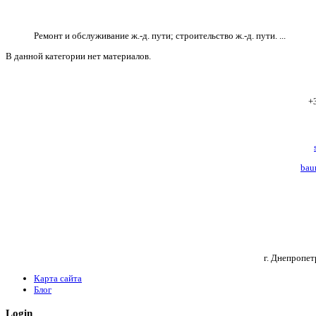
Ремонт и обслуживание ж.-д. пути; строительство ж.-д. пути. ...
В данной категории нет материалов.
+
bau
г. Днепропет
Карта сайта
Блог
Login